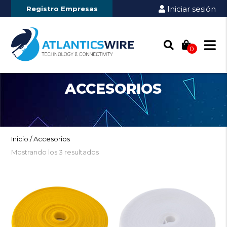
Iniciar sesión
Agotado
Registro Empresas
0
ACCESORIOS
Inicio
/ Accesorios
Mostrando los 3 resultados