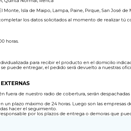
el, Quinta Normal, Renca
 El Monte, Isla de Maipo, Lampa, Paine, Pirque, San José de
completar los datos solicitados al momento de realizar tú 
00 horas.
ividualizada para recibir el producto en el domicilio indic
 se puede entregar, el pedido será devuelto a nuestras ofici
S EXTERNAS
én fuera de nuestro radio de cobertura, serán despachadas 
n un plazo máximo de 24 horas. Luego son las empresas de 
das hacer el seguimiento.
 responsable por los plazos de entrega o demoras que pue