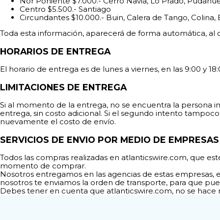
Nor Poniente $7.000.- Cerro Navia, Lo Prado, Pudahu
Centro $5.500.- Santiago
Circundantes $10.000.- Buin, Calera de Tango, Colina,
Toda esta información, aparecerá de forma automática, al 
HORARIOS DE ENTREGA
El horario de entrega es de lunes a viernes, en las 9:00 y 18:
LIMITACIONES DE ENTREGA
Si al momento de la entrega, no se encuentra la persona ind
entrega, sin costo adicional. Si el segundo intento tampoco
nuevamente el costo de envío.
SERVICIOS DE ENVIO POR MEDIO DE EMPRESA
Todos las compras realizadas en atlanticswire.com, que est
momento de comprar.
Nosotros entregamos en las agencias de estas empresas, e
nosotros te enviamos la orden de transporte, para que pue
Debes tener en cuenta que atlanticswire.com, no se hace