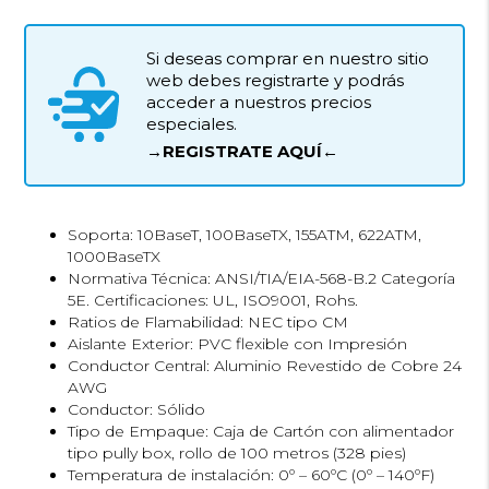
Si deseas comprar en nuestro sitio
web debes registrarte y podrás
acceder a nuestros precios
especiales.
→REGISTRATE AQUÍ←
Soporta: 10BaseT, 100BaseTX, 155ATM, 622ATM,
1000BaseTX
Normativa Técnica: ANSI/TIA/EIA-568-B.2 Categoría
5E. Certificaciones: UL, ISO9001, Rohs.
Ratios de Flamabilidad: NEC tipo CM
Aislante Exterior: PVC flexible con Impresión
Conductor Central: Aluminio Revestido de Cobre 24
AWG
Conductor: Sólido
Tipo de Empaque: Caja de Cartón con alimentador
tipo pully box, rollo de 100 metros (328 pies)
Temperatura de instalación: 0º – 60ºC (0º – 140ºF)